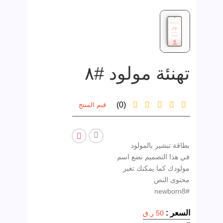
تهنئة مولود #٨
(0)
قيم المنتج
في هذا التصميم نضع اسم
مولودك كما يمكنك تغير
#newborn8
السعر :
50 ر.ق