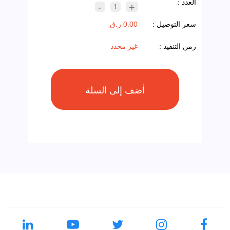
العدد :
-
+
1
سعر التوصيل :
0.00 ر.ق
زمن التنفيذ :
غير محدد