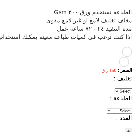
اذا كنت ترغب في كميات طباعة معينه يمكنك استخدام
السعر :
150 ر.ق
تغليف :
الطباعة :
العدد :
+