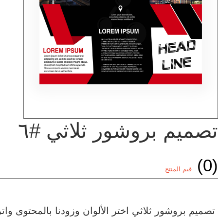
تصميم بروشور ثلاثي #٦
(0)
قيم المنتج