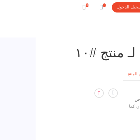
0
0
جيل الدخول
 منتج #١٠
 المنتج
اص
ن كما