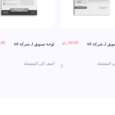
60.00 ر.ق
60.00
ويق لـ شركة #٧
لوحة تسويق لـ شركة #٨
 المفضلة
أضف الى المفضلة