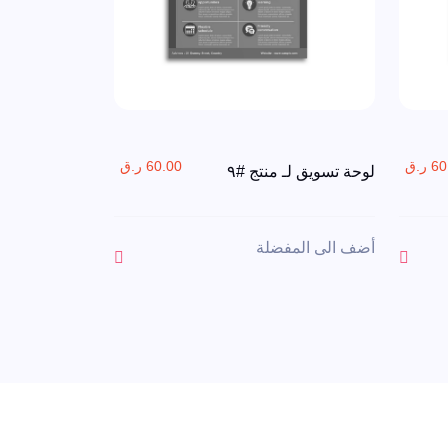
 ر.ق
60.00 ر.ق
لوحة تسويق لـ منتج #٩
أضف الى المفضلة