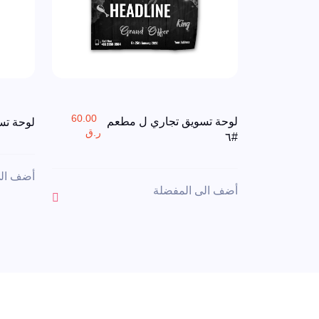
60.00
لوحة تسويق تجاري ل مطعم
لوحة تس
ر.ق
#٦
أضف الى
أضف الى المفضلة