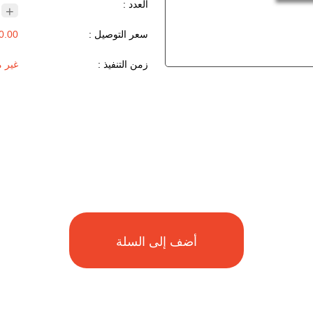
العدد :
+
سعر التوصيل :
0.00 ر.ق
زمن التنفيذ :
غير 