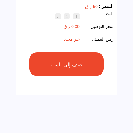
السعر :
50 ر.ق
العدد :
-
+
1
سعر التوصيل :
0.00 ر.ق
زمن التنفيذ :
غير محدد