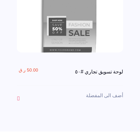
50.00 ر.ق
لوحة تسويق تجاري #٥٠
أضف الى المفضلة