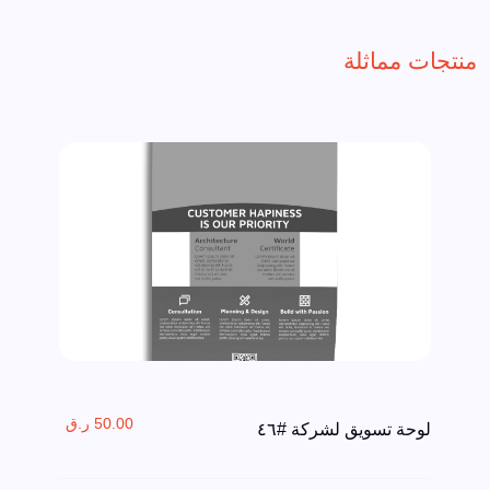
منتجات مماثلة
50.00 ر.ق
لوحة تسويق لشركة #٤٦