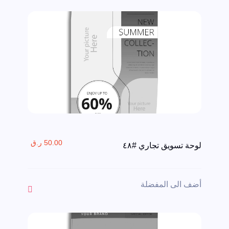
50.00 ر.ق
لوحة تسويق تجاري #٤٨
أضف الى المفضلة