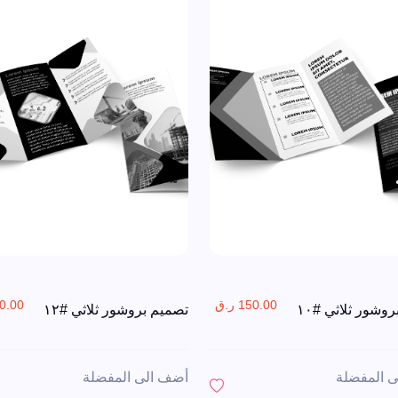
150.00 ر.ق
150.00 
وشور ثلاثي #١٠
تصميم بروشور ثلاثي #١٢
 المفضلة
أضف الى المفضلة