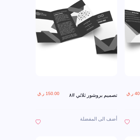
 ر.ق
150.00 ر.ق
تصميم بروشور ثلاثي #٨
أضف الى المفضلة