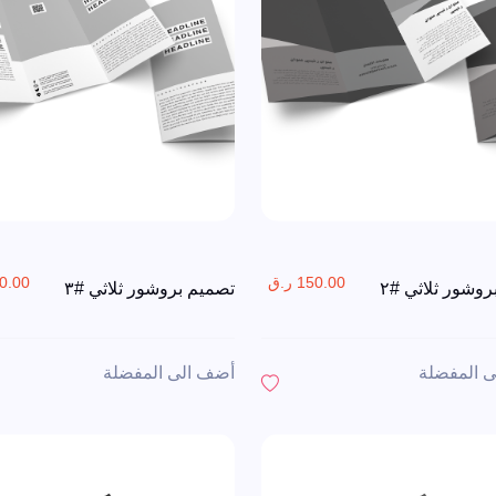
150.00 ر.ق
150.00 
وشور ثلاثي #٢
تصميم بروشور ثلاثي #٣
 المفضلة
أضف الى المفضلة