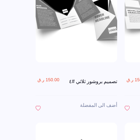
ر.ق
150.00 ر.ق
تصميم بروشور ثلاثي #٤
أضف الى المفضلة