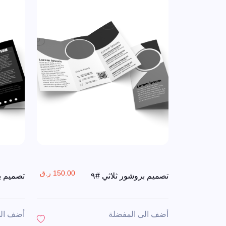
150.00 ر.ق
تصميم بروشور ثلاثي #٩
تصميم بر
أضف الى المفضلة
أضف الى