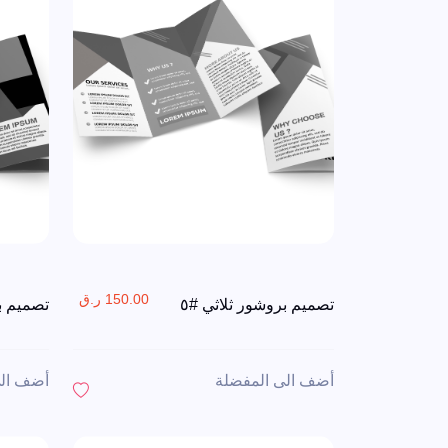
150.00 ر.ق
تصميم بروشور ثلاثي #٥
تصميم بر
أضف الى المفضلة
أضف الى