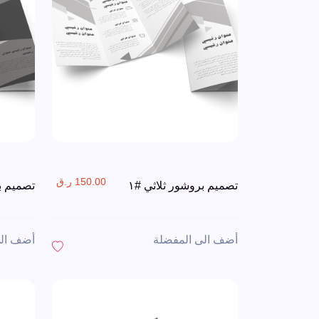
150.00 ر.ق
تصميم بروشور ثلاثي #١
تصميم بر
أضف الى المفضلة
أضف الى