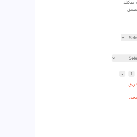
 يمكنك
طبيق
-
1
محدد