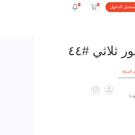
0
0
سجيل الدخول
ثلاثي #٤٤
 المنتج
دنا