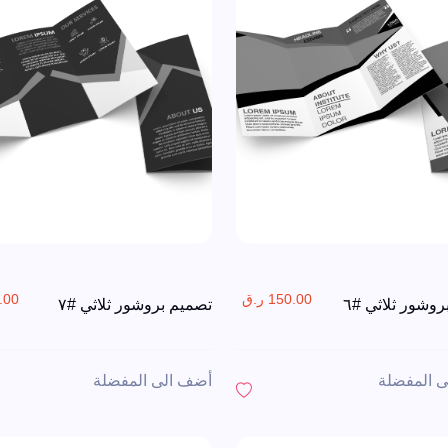
150.00 ر.ق
40.00
وشور ثلاثي #٦
تصميم بروشور ثلاثي #٧
 المفضلة
أضف الى المفضلة