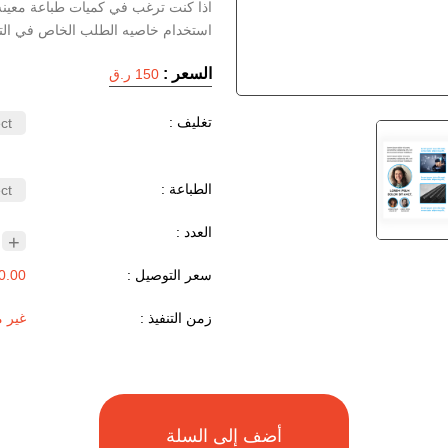
اذا كنت ترغب في كميات طباعة معينه
استخدام خاصيه الطلب الخاص في الت
السعر :
150 ر.ق
تغليف :
الطباعة :
العدد :
+
سعر التوصيل :
0.00 ر.ق
زمن التنفيذ :
غير 