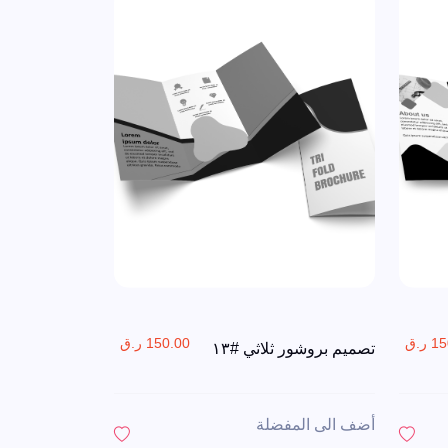
ر.ق
150.00 ر.ق
تصميم بروشور ثلاثي #١٣
أضف الى المفضلة