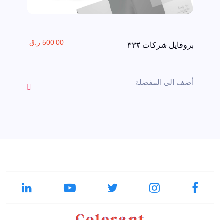
500.00 ر.ق
بروفايل شركات #٣٣
أضف الى المفضلة