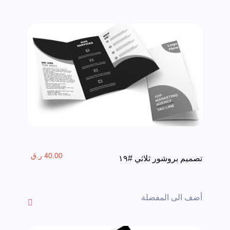
40.00 ر.ق
تصميم بروشور ثلاثي #١٩
أضف الى المفضلة