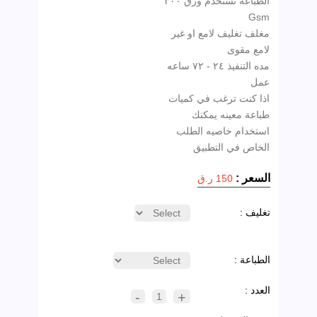
الطباعه نستخدم ورق ٣٠٠
مغلف تغليف لامع او غير
مده التنفيذ ٢٤ - ٧٢ ساعه
اذا كنت ترغب في كميات
طباعة معينه يمكنك
استخدام خاصيه الطلب
الخاص في التطبيق
السعر :
150 ر.ق
تغليف :
الطباعة :
العدد :
-
+
1