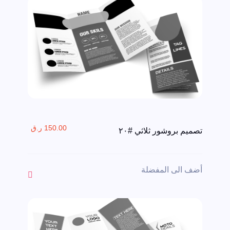
150.00 ر.ق
تصميم بروشور ثلاثي #٢٠
أضف الى المفضلة