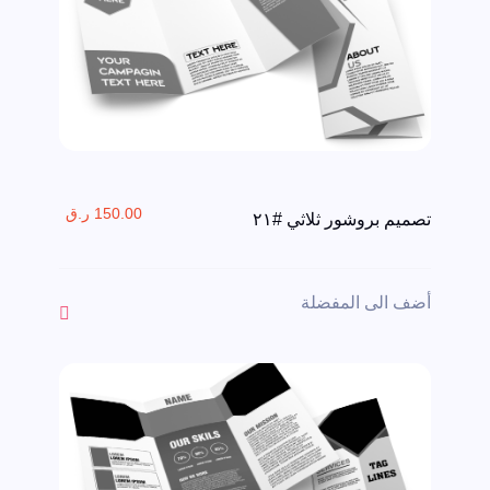
150.00 ر.ق
تصميم بروشور ثلاثي #٢١
أضف الى المفضلة