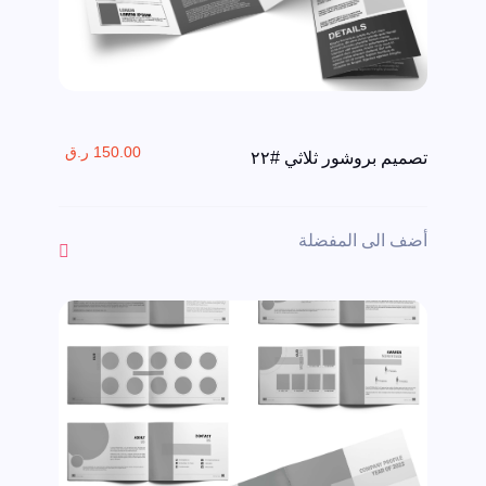
150.00 ر.ق
تصميم بروشور ثلاثي #٢٢
أضف الى المفضلة