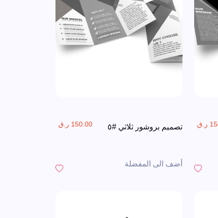
ر.ق
150.00 ر.ق
تصميم بروشور ثلاثي #٥
أضف الى المفضلة