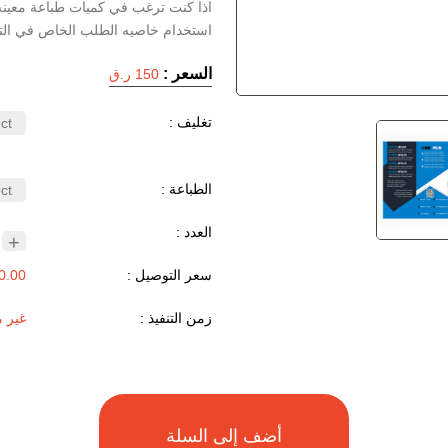
اذا كنت ترغب في كميات طباعة معينه
استخدام خاصيه الطلب الخاص في الت
السعر :
150 ر.ق
تغليف :
الطباعة :
العدد :
+
سعر التوصيل :
0.00 ر.ق
زمن التنفيذ :
غير 