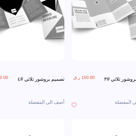
150.00 ر.ق
150.00 
وشور ثلاثي #٣
تصميم بروشور ثلاثي #٤
 المفضلة
أضف الى المفضلة