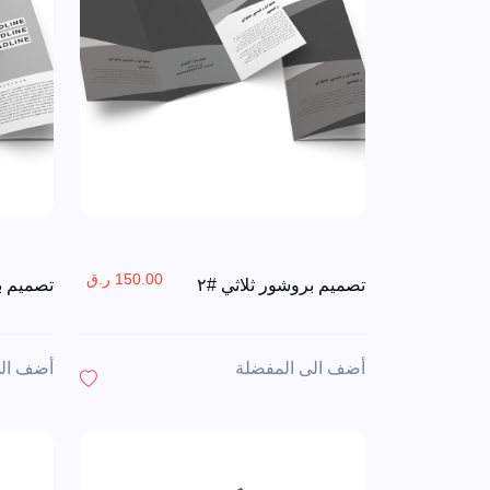
150.00 ر.ق
تصميم بروشور ثلاثي #٢
تصميم بر
أضف الى المفضلة
أضف الى