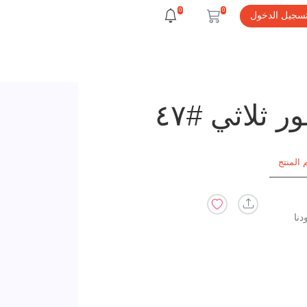
0
0
سجيل الدخول
ثلاثي #٤٧
 المنتج
دنا