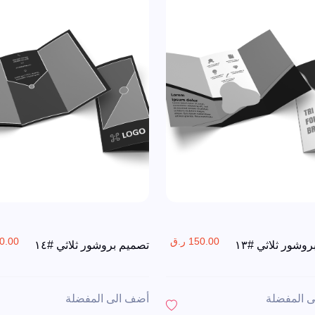
150.00 ر.ق
150.00 
وشور ثلاثي #١٣
تصميم بروشور ثلاثي #١٤
 المفضلة
أضف الى المفضلة