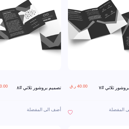
40.00 ر.ق
150.00 
وشور ثلاثي #٧
تصميم بروشور ثلاثي #٨
 المفضلة
أضف الى المفضلة