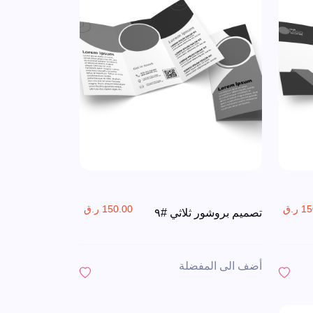
ر.ق
150.00 ر.ق
تصميم بروشور ثلاثي #٩
أضف الى المفضلة