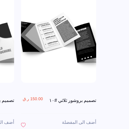
150.00 ر.ق
تصميم بروشور ثلاثي #١٠
تصميم بر
أضف الى المفضلة
أضف الى