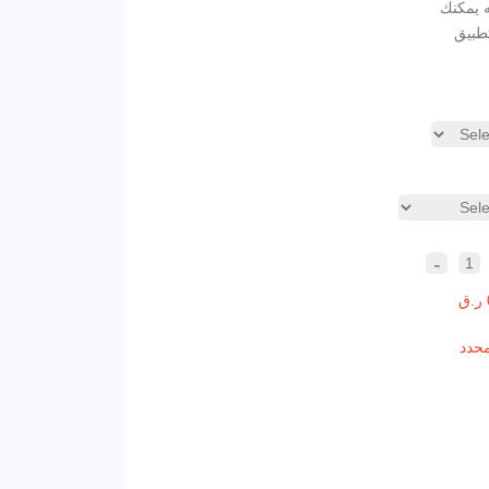
 يمكنك
طبيق
-
1
محدد