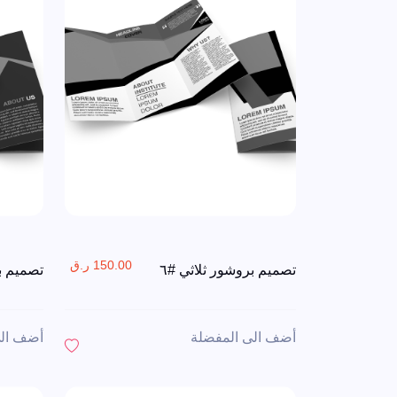
150.00 ر.ق
تصميم بروشور ثلاثي #٦
تصميم بر
أضف الى المفضلة
أضف الى