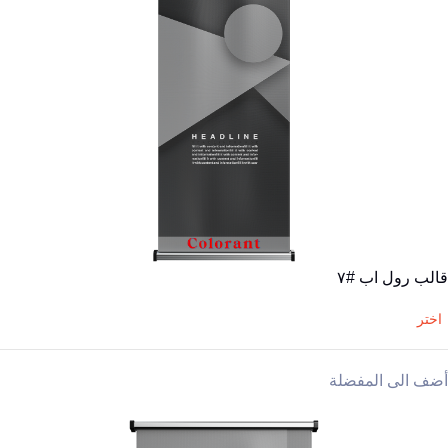
قالب رول اب #٧
اختر
أضف الى المفضلة