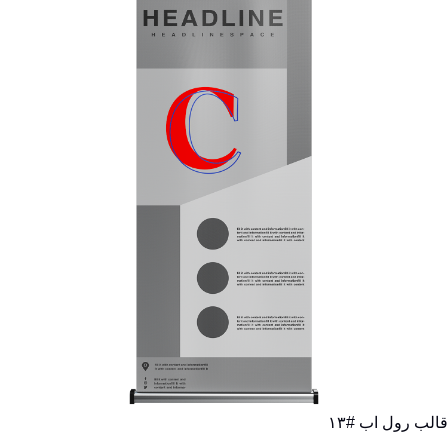
قالب رول اب #١٣