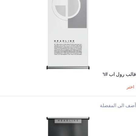
قالب رول اب #٦
اختر
أضف الى المفضلة