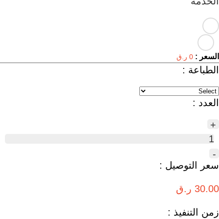
الخدمة
السعر :
0 ر.ق
الطباعة :
العدد :
+
1
-
سعر التوصيل :
30.00 ر.ق
زمن التنفيذ :