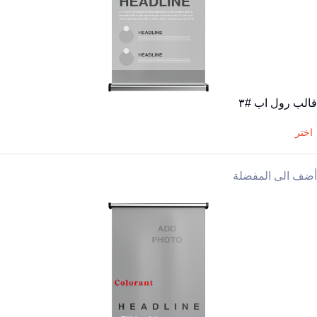
قالب رول اب #٣
اختر
أضف الى المفضلة