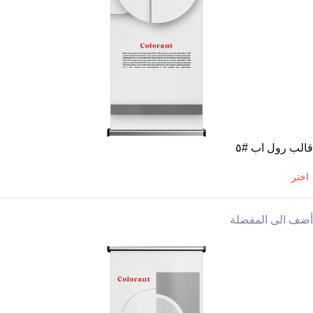
قالب رول اب #٥
اختر
أضف الى المفضلة